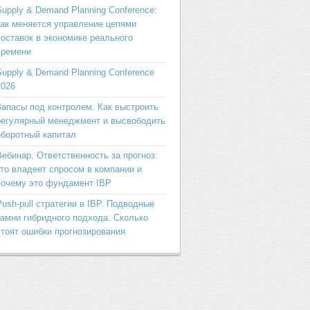
Supply & Demand Planning Conference:
как меняется управление цепями
поставок в экономике реального
времени
Supply & Demand Planning Conference
2026
Запасы под контролем. Как выстроить
регулярный менеджмент и высвободить
оборотный капитал
Вебинар. Ответственность за прогноз:
кто владеет спросом в компании и
почему это фундамент IBP
Push-pull стратегии в IBP. Подводные
камни гибридного подхода. Сколько
стоят ошибки прогнозирования