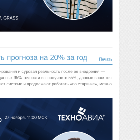
ь прогноза на 20% за год
Печать
ирования и суровая реальность после ее внедрения —
щанных 95% точности вы получаете 55%, данные вносятся
яют системе и продолжают работать «по старинке», можно