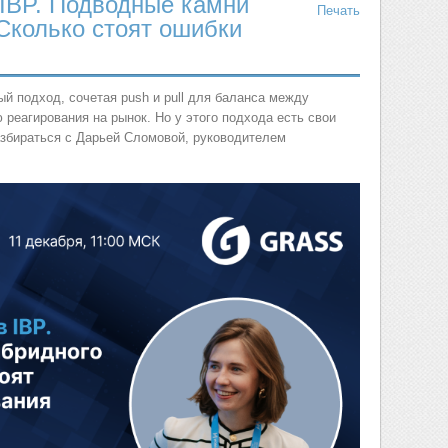
в IBP. Подводные камни
Печать
 Сколько стоят ошибки
й подход, сочетая push и pull для баланса между
реагирования на рынок. Но у этого подхода есть свои
збираться с Дарьей Сломовой, руководителем