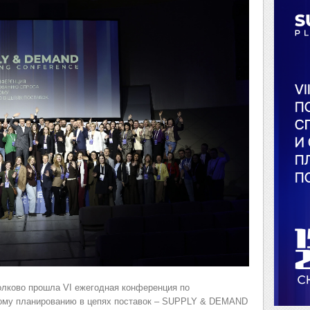
олково прошла VI ежегодная конференция по
ному планированию в цепях поставок – SUPPLY & DEMAND