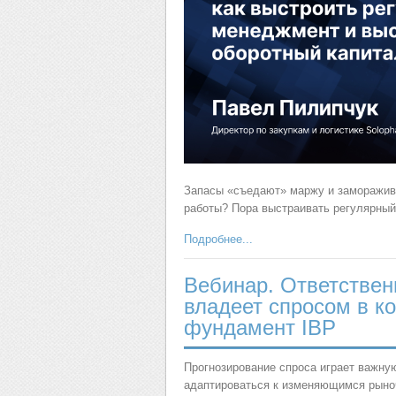
Запасы «съедают» маржу и заморажив
работы? Пора выстраивать регулярны
Подробнее...
Вебинар. Ответственн
владеет спросом в к
фундамент IBP
Прогнозирование спроса играет важную
адаптироваться к изменяющимся рыно