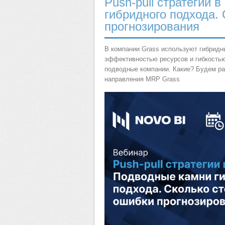
Push-pull стратегии 
гибридного подхода.
прогнозирования
В компании Grass используют гибридны
эффективностью ресурсов и гибкостью 
подводные компании. Какие? Будем ра
направления MRP Grass