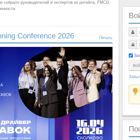
собрало руководителей и экспертов из ритейла, FMCG,
енности.
Во
ning Conference 2026
Печать
За
ВО
Забыл
По