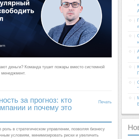
ают деньги? Команда тушит пожары вместо системной
й менеджмент.
ость за прогноз: кто
Печать
омпании и почему это
Но
 роль в стратегическом управлении, позволяя бизнесу
чным условиям, минимизировать риски и увеличить