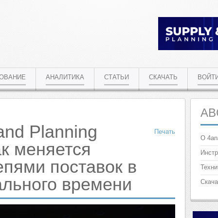
РОВАНИЕ
АНАЛИТИКА
СТАТЬИ
СКАЧАТЬ
ВОЙТ
AB
nd Planning
Печать
О 4an
ак меняется
Инстр
епями поставок в
Техни
ального времени
Скача