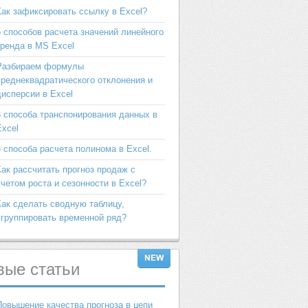
Как зафиксировать ссылку в Excel?
5 способов расчета значений линейного
тренда в MS Excel
Разбираем формулы
среднеквадратического отклонения и
дисперсии в Excel
3 способа транспонирования данных в
Excel
3 способа расчета полинома в Excel.
Как рассчитать прогноз продаж с
учетом роста и сезонности в Excel?
Как сделать сводную таблицу,
сгруппировать временной ряд?
вые
статьи
Повышение качества прогноза в цепи