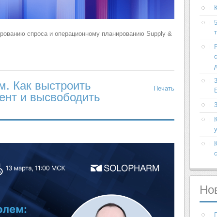
ированию спроса и операционному планированию Supply &
м. Как выстроить
Печать
ент и высвободить
Но