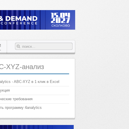
И
C-XYZ-анализ
alytics - ABC-XYZ в 1 клик в Excel
укция
ческие требования
ть программу 4analytics