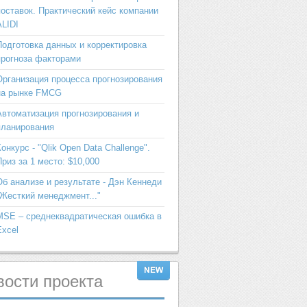
поставок. Практический кейс компании
ALIDI
Подготовка данных и корректировка
прогноза факторами
Организация процесса прогнозирования
на рынке FMCG
Автоматизация прогнозирования и
планирования
Конкурс - "Qlik Open Data Challenge".
Приз за 1 место: $10,000
Об анализе и результате - Дэн Кеннеди
"Жесткий менеджмент..."
MSE – среднеквадратическая ошибка в
Excel
вости
проекта