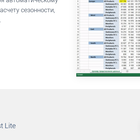
ря автоматическому
асчету сезонности,
.
 Lite