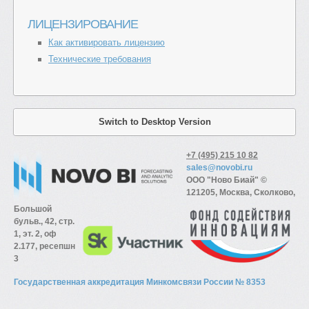
ЛИЦЕНЗИРОВАНИЕ
Как активировать лицензию
Технические требования
Switch to Desktop Version
+7 (495) 215 10 82
sales@novobi.ru
ООО "Ново Биай" ©
121205, Москва, Сколково,
Большой
бульв., 42, стр.
1, эт. 2, оф
2.177, ресепшн
3
Государственная аккредитация Минкомсвязи России № 8353