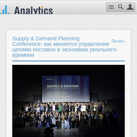
Supply & Demand Planning
Печать
Conference: как меняется управление
цепями поставок в экономике реального
времени