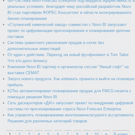
IBP-система Novo Forecast Enterprise подтвердила эффективность в
реальных условиях, благодаря чему российский разработчик Novo
BI стал партнёром ФОРБС Консалтинг в области интегрированного
бизнес-планирования
«Ступинский химический завод» совместно с Novo BI запускают
проект по цифровизации прогнозирования и планирования цепочек
поставок
Система грамотного увеличения продаж в сетях без
дополнительных инвестиций
От идеи к действию. Переход на новый фулфилмент в Tom Tailor.
Что это дало бизнесу
Компания Novo BI партнер и организатор сессии "Умный софт" на
выставке СЕМАТ
Запуск нового продукта. Как избежать провала и выйти на плановую
прибыль
К2Тех автоматизировал планирование продаж для FMCG-гиганта с
помощью решения Novo BI
Сеть дискаунтеров «ДА!» запускает проект по внедрению цифровой
системы по прогнозированию спроса Novo Forecast Enterprise
Как управлять планированием многономенклатурного ассортимента.
Решения для различных категорий товаров
»
1
2
3
4
5
6
7
8
9
10
В конец