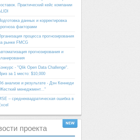
поставок. Практический кейс компании
ALIDI
Подготовка данных и корректировка
прогноза факторами
Организация процесса прогнозирования
на рынке FMCG
Автоматизация прогнозирования и
планирования
Конкурс - "Qlik Open Data Challenge".
Приз за 1 место: $10,000
Об анализе и результате - Дэн Кеннеди
"Жесткий менеджмент..."
MSE – среднеквадратическая ошибка в
Excel
вости
проекта