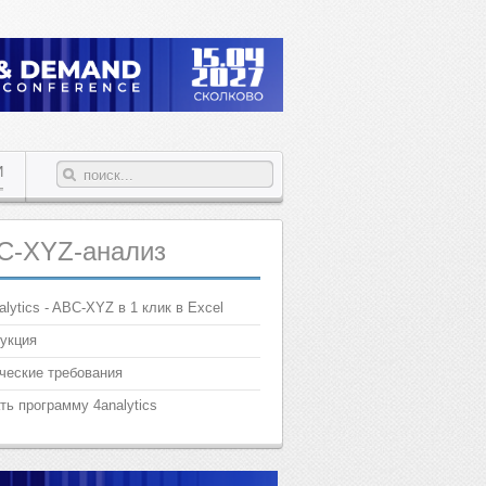
И
C-XYZ-анализ
alytics - ABC-XYZ в 1 клик в Excel
укция
ческие требования
ть программу 4analytics