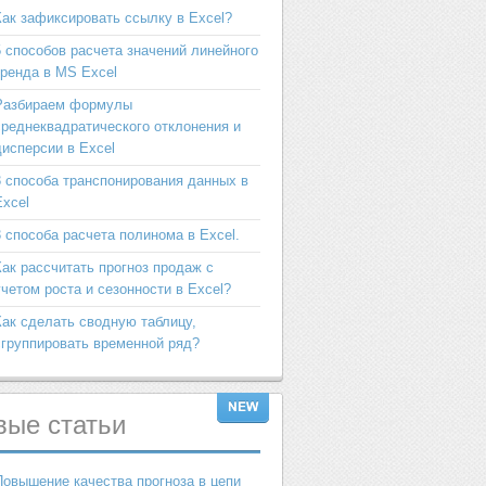
Как зафиксировать ссылку в Excel?
5 способов расчета значений линейного
тренда в MS Excel
Разбираем формулы
среднеквадратического отклонения и
дисперсии в Excel
3 способа транспонирования данных в
Excel
3 способа расчета полинома в Excel.
Как рассчитать прогноз продаж с
учетом роста и сезонности в Excel?
Как сделать сводную таблицу,
сгруппировать временной ряд?
вые
статьи
Повышение качества прогноза в цепи