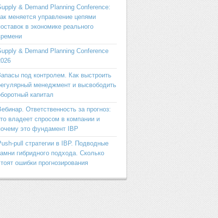
Supply & Demand Planning Conference:
как меняется управление цепями
поставок в экономике реального
времени
Supply & Demand Planning Conference
2026
Запасы под контролем. Как выстроить
регулярный менеджмент и высвободить
оборотный капитал
Вебинар. Ответственность за прогноз:
кто владеет спросом в компании и
почему это фундамент IBP
Push-pull стратегии в IBP. Подводные
камни гибридного подхода. Сколько
стоят ошибки прогнозирования