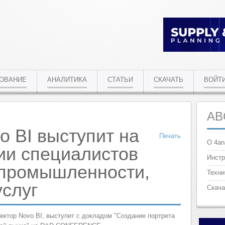
РОВАНИЕ
АНАЛИТИКА
СТАТЬИ
СКАЧАТЬ
ВОЙТ
AB
o BI выступит на
Печать
О 4an
ии специалистов
Инстр
промышленности,
Техни
услуг
Скача
ектор Novo BI, выступит с докладом "Создание портрета