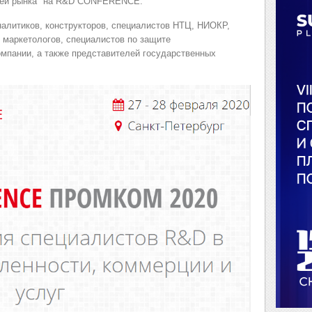
стей рынка" на R&D CONFERENCE.
налитиков, конструкторов, специалистов НТЦ, НИОКР,
 маркетологов, специалистов по защите
омпании, а также представи
телей государственных