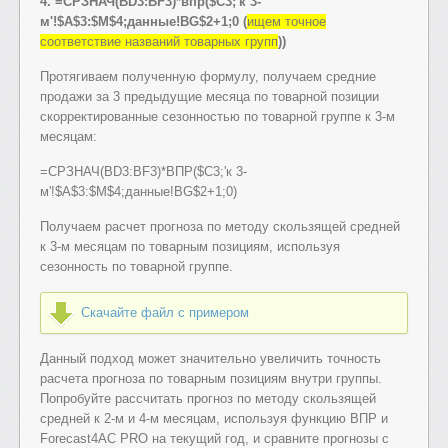
4. =СРЗНАЧ(BD3:BF3)*впр($C3;'к 3-
м'!$A$3:$M$4;данные!BG$2+1;0 (
ищем точное
соответствие названий товарных групп
))
Протягиваем полученную формулу, получаем средние
продажи за 3 предыдущие месяца по товарной позиции
скорректированные сезонностью по товарной группе к 3-м
месяцам:
=СРЗНАЧ(BD3:BF3)*ВПР($C3;'к 3-
м'!$A$3:$M$4;данные!BG$2+1;0)
Получаем расчет прогноза по методу скользящей средней
к 3-м месяцам по товарным позициям, используя
сезонность по товарной группе.
Скачайте файл с примером
Данный подход может значительно увеличить точность
расчета прогноза по товарным позициям внутри группы.
Попробуйте рассчитать прогноз по методу скользящей
средней к 2-м и 4-м месяцам, используя функцию ВПР и
Forecast4AC PRO на текущий год, и сравните прогнозы с