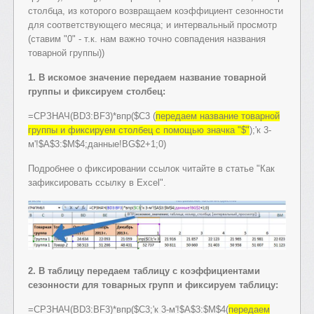
столбца, из которого возвращаем коэффициент сезонности
для соответствующего месяца; и интервальный просмотр
(ставим "0" - т.к. нам важно точно совпадения названия
товарной группы))
1. В искомое значение передаем название товарной
группы и фиксируем столбец:
=СРЗНАЧ(BD3:BF3)*впр($C3 (
передаем название товарной
группы и фиксируем столбец с помощью значка "$"
);'к 3-
м'!$A$3:$M$4;данные!BG$2+1;0)
Подробнее о фиксировании ссылок читайте в статье "Как
зафиксировать ссылку в Excel".
2. В таблицу передаем таблицу с коэффициентами
сезонности для товарных групп и фиксируем таблицу:
=СРЗНАЧ(BD3:BF3)*впр($C3;'к 3-м'!$A$3:$M$4(
передаем