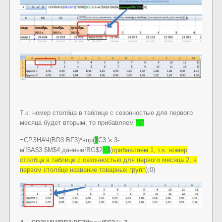
Т.к. номер столбца в таблице с сезонностью для первого
месяца будет вторым, то прибавляем
"1"
=СРЗНАЧ(BD3:BF3)*впр(
$
C3;'к 3-
м'!$A$3:$M$4;данные!BG$2
+1
(
прибавляем 1, т.к. номер
столбца в таблице с сезонностью для первого месяца 2, в
первом столбце название товарных групп
);0)