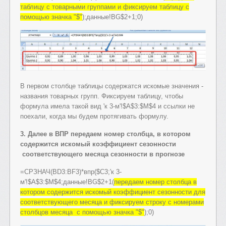
таблицу с товарными группами и фиксируем таблицу с
помощью значка "$"
);данные!BG$2+1;0)
В первом столбце таблицы содержатся искомые значения -
названия товарных групп. Фиксируем таблицу, чтобы
формула имела такой вид 'к 3-м'!$A$3:$M$4 и ссылки не
поехали, когда мы будем протягивать формулу.
3. Далее в ВПР передаем номер столбца, в котором
содержится искомый коэффициент сезонности
соответствующего месяца сезонности в прогнозе
=СРЗНАЧ(BD3:BF3)*впр($C3;'к 3-
м'!$A$3:$M$4;данные!BG$2+1(
передаем номер столбца в
котором содержится искомый коэффициент сезонности для
соответствующего месяца и фиксируем строку с номерами
столбцов месяца с помощью значка "$"
);0)