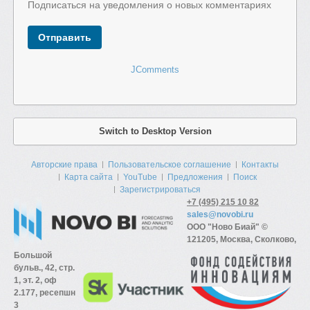
Подписаться на уведомления о новых комментариях
Отправить
JComments
Switch to Desktop Version
Авторские права
Пользовательское соглашение
Контакты
Карта сайта
YouTube
Предложения
Поиск
Зарегистрироваться
+7 (495) 215 10 82
sales@novobi.ru
ООО "Ново Биай" ©
121205, Москва, Сколково,
Большой
бульв., 42, стр.
1, эт. 2, оф
2.177, ресепшн
3