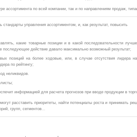
ре ассортимента по всей компании, так и по направлениям продаж, типам
ь стандарты управления ассортиментом, и, как результат, повысить
ставлять, какие товарные позиции и в какой последовательности лучше
ое последующее действие давало максимально возможный результат;
овых позиций на более ходовые, или, в случае отсутствия лидера на
дера по рейтингу;
вод неликвидов.
-листы;
еспечит информацией для расчета прогнозов при вводе продукции в торг
могут расставить приоритеты, найти потенциалы роста и принимать реш
орий, групп, сегментов...