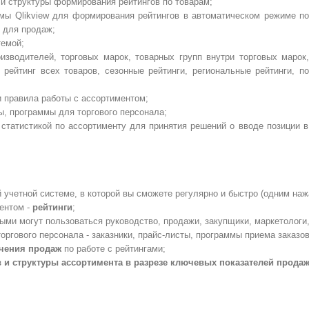
 и структуры формирования рейтингов по товарам;
мы Qlikview для формирования рейтингов в автоматическом режиме по
е для продаж;
темой;
оизводителей, торговых марок, товарных групп внутри торговых марок,
 рейтинг всех товаров, сезонные рейтинги, региональные рейтинги, по
и правила работы с ассортиментом;
ы, программы для торгового персонала;
статистикой по ассортименту для принятия решений о вводе позиции в 
учетной системе, в которой вы сможете регулярно и быстро (одним на
ентом -
рейтинги
;
рыми могут пользоваться руководство, продажи, закупщики, маркетологи
оргового персонала - заказники, прайс-листы, программы приема заказов
учения продаж
по работе с рейтингами;
 и структуры ассортимента в разрезе ключевых показателей продаж