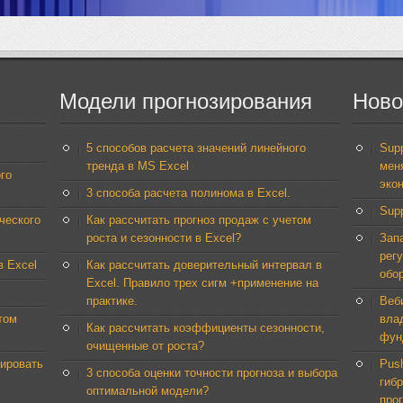
Модели
прогнозирования
Ново
5 способов расчета значений линейного
Supp
тренда в MS Excel
мен
го
эко
3 способа расчета полинома в Excel.
Sup
ческого
Как рассчитать прогноз продаж с учетом
роста и сезонности в Excel?
Зап
рег
в Excel
Как рассчитать доверительный интервал в
обо
Excel. Правило трех сигм +применение на
практике.
Веб
том
вла
Как рассчитать коэффициенты сезонности,
фун
очищенные от роста?
пировать
Push
3 способа оценки точности прогноза и выбора
гиб
оптимальной модели?
про