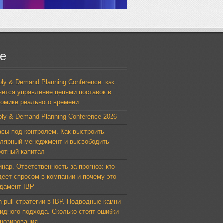
е
ly & Demand Planning Conference: как
яется управление цепями поставок в
номике реального времени
ply & Demand Planning Conference 2026
асы под контролем. Как выстроить
улярный менеджмент и высвободить
ротный капитал
инар. Ответственность за прогноз: кто
деет спросом в компании и почему это
дамент IBP
-pull стратегии в IBP. Подводные камни
ридного подхода. Сколько стоят ошибки
гнозирования