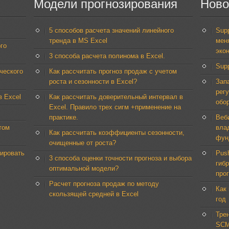
Модели
прогнозирования
Ново
5 способов расчета значений линейного
Supp
тренда в MS Excel
мен
го
эко
3 способа расчета полинома в Excel.
Sup
ческого
Как рассчитать прогноз продаж с учетом
роста и сезонности в Excel?
Зап
рег
в Excel
Как рассчитать доверительный интервал в
обо
Excel. Правило трех сигм +применение на
практике.
Веб
том
вла
Как рассчитать коэффициенты сезонности,
фун
очищенные от роста?
пировать
Push
3 способа оценки точности прогноза и выбора
гиб
оптимальной модели?
про
Расчет прогноза продаж по методу
Как
скользящей средней в Excel
год
Тре
SCM