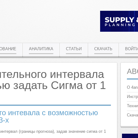
РОВАНИЕ
АНАЛИТИКА
СТАТЬИ
СКАЧАТЬ
ВОЙТ
AB
ительного интервала
ю задать Сигма от 1
О 4an
Инстр
Техни
го интевала с возможностью
Скача
3-х
нтервал (границы прогноза), задав значение сигма от 1