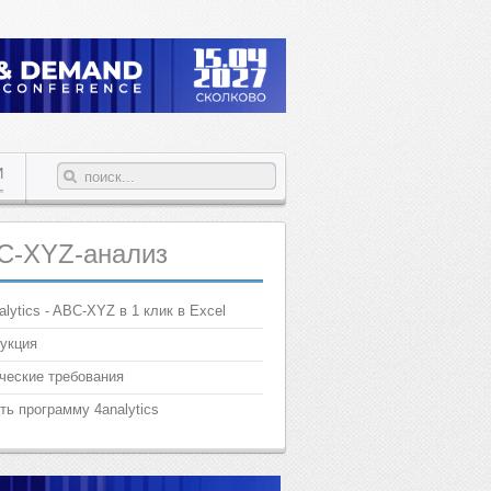
И
C-XYZ-анализ
alytics - ABC-XYZ в 1 клик в Excel
укция
ческие требования
ть программу 4analytics