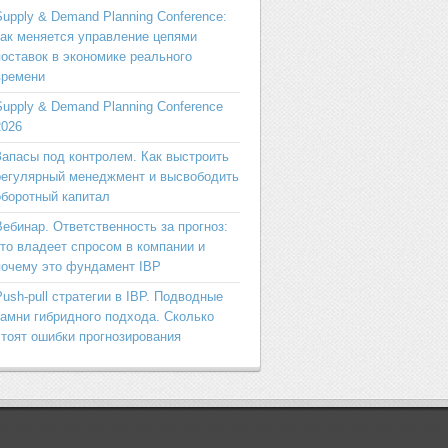
Supply & Demand Planning Conference:
как меняется управление цепями
поставок в экономике реального
времени
Supply & Demand Planning Conference
2026
Запасы под контролем. Как выстроить
регулярный менеджмент и высвободить
оборотный капитал
Вебинар. Ответственность за прогноз:
кто владеет спросом в компании и
почему это фундамент IBP
Push-pull стратегии в IBP. Подводные
камни гибридного подхода. Сколько
стоят ошибки прогнозирования