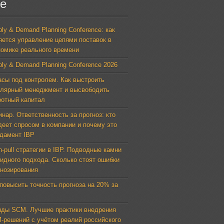
е
ly & Demand Planning Conference: как
яется управление цепями поставок в
номике реального времени
ply & Demand Planning Conference 2026
асы под контролем. Как выстроить
улярный менеджмент и высвободить
ротный капитал
инар. Ответственность за прогноз: кто
деет спросом в компании и почему это
дамент IBP
-pull стратегии в IBP. Подводные камни
ридного подхода. Сколько стоят ошибки
гнозирования
 повысить точность прогноза на 20% за
нды SCM. Лучшие практики внедрения
-решений с учётом реалий российского