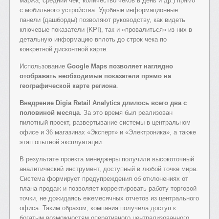
маржа, средний чек, количество чеков в день и др.) прямо
с мобильного устройства. Удобные информационные
панели (дашборды) позволяют руководству, как видеть
ключевые показатели (KPI), так и «провалиться» из них в
детальную информацию вплоть до строк чека по
конкретной дисконтной карте.
Использование
Google Maps позволяет наглядно
отображать необходимые показатели прямо на
географической карте региона
.
Внедрение Digia Retail Analytics длилось всего два с
половиной месяца
. За это время был реализован
пилотный проект, развертывание системы в центральном
офисе и 36 магазинах «Эксперт» и «Электроника», а также
этап опытной эксплуатации.
В результате проекта менеджеры получили высокоточный
аналитический инструмент, доступный в любой точке мира.
Система формирует предупреждения об отклонениях от
плана продаж и позволяет корректировать работу торговой
точки, не дожидаясь ежемесячных отчетов из центрального
офиса. Таким образом, компания получила доступ к
богатым возможностям оперативного централизованного