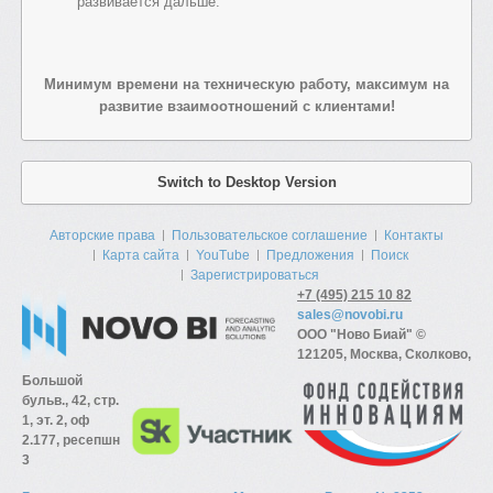
развивается дальше.
Минимум времени на техническую работу, максимум на
развитие взаимоотношений с клиентами!
Switch to Desktop Version
Авторские права
Пользовательское соглашение
Контакты
Карта сайта
YouTube
Предложения
Поиск
Зарегистрироваться
+7 (495) 215 10 82
sales@novobi.ru
ООО "Ново Биай" ©
121205, Москва, Сколково,
Большой
бульв., 42, стр.
1, эт. 2, оф
2.177, ресепшн
3