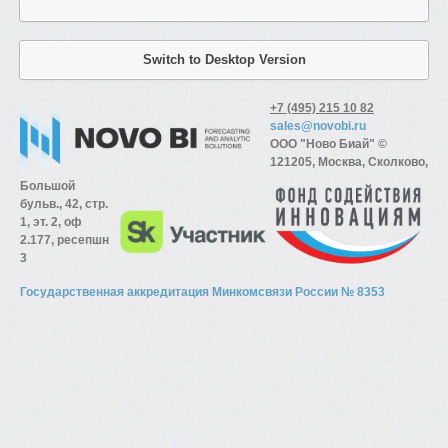
Switch to Desktop Version
+7 (495) 215 10 82
sales@novobi.ru
ООО "Ново Биай" ©
121205, Москва, Сколково,
Большой
бульв., 42, стр.
1, эт. 2, оф
2.177, ресепшн
3
Государственная аккредитация Минкомсвязи России № 8353