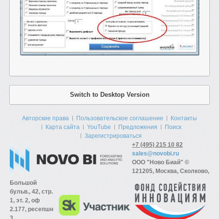
Switch to Desktop Version
Авторские права
Пользовательское соглашение
Контакты
Карта сайта
YouTube
Предложения
Поиск
Зарегистрироваться
+7 (495) 215 10 82
sales@novobi.ru
ООО "Ново Биай" ©
121205, Москва, Сколково,
Большой
бульв., 42, стр.
1, эт. 2, оф
2.177, ресепшн
3