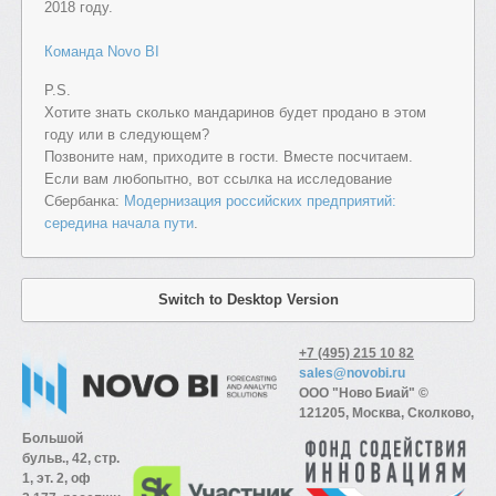
2018 году.
Команда Novo BI
P.S.
Хотите знать сколько мандаринов будет продано в этом
году или в следующем?
Позвоните нам, приходите в гости. Вместе посчитаем.
Если вам любопытно, вот ссылка на исследование
Сбербанка:
Модернизация российских предприятий:
середина начала пути
.
Switch to Desktop Version
+7 (495) 215 10 82
sales@novobi.ru
ООО "Ново Биай" ©
121205, Москва, Сколково,
Большой
бульв., 42, стр.
1, эт. 2, оф