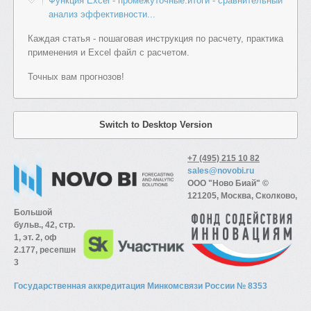
Функция Excel - промежуточные.итоги - сравнительный
анализ эффективности...
Каждая статья - пошаговая инструкция по расчету, практика
применения и Excel файл с расчетом.
Точных вам прогнозов!
Switch to Desktop Version
+7 (495) 215 10 82
sales@novobi.ru
ООО "Ново Биай" ©
121205, Москва, Сколково,
Большой
бульв., 42, стр.
1, эт. 2, оф
2.177, ресепшн
3
Государственная аккредитация Минкомсвязи России № 8353