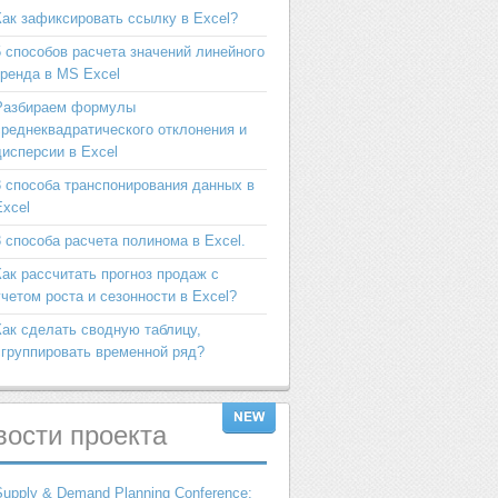
Как зафиксировать ссылку в Excel?
5 способов расчета значений линейного
тренда в MS Excel
Разбираем формулы
среднеквадратического отклонения и
дисперсии в Excel
3 способа транспонирования данных в
Excel
3 способа расчета полинома в Excel.
Как рассчитать прогноз продаж с
учетом роста и сезонности в Excel?
Как сделать сводную таблицу,
сгруппировать временной ряд?
вости
проекта
Supply & Demand Planning Conference: