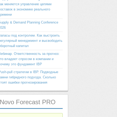
как меняется управление цепями
поставок в экономике реального
времени
Supply & Demand Planning Conference
2026
Запасы под контролем. Как выстроить
регулярный менеджмент и высвободить
оборотный капитал
Вебинар. Ответственность за прогноз:
кто владеет спросом в компании и
почему это фундамент IBP
Push-pull стратегии в IBP. Подводные
камни гибридного подхода. Сколько
стоят ошибки прогнозирования
Novo
Forecast PRO