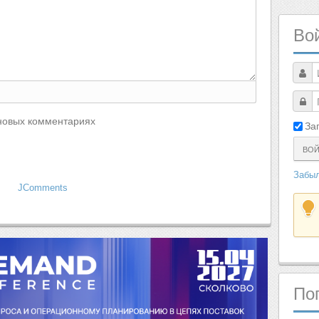
Во
новых комментариях
За
ВО
Забыл
JComments
По