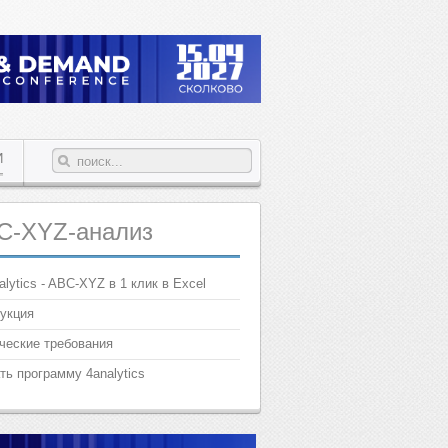
И
C-XYZ-анализ
alytics - ABC-XYZ в 1 клик в Excel
укция
ческие требования
ть программу 4analytics