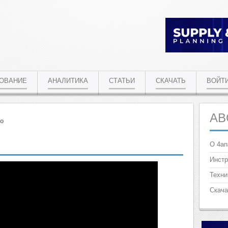
РОВАНИЕ
АНАЛИТИКА
СТАТЬИ
СКАЧАТЬ
ВОЙТ
AB
о
О 4an
Инстр
Техни
Скача