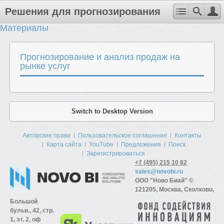
Решения для прогнозирования
Материалы
Прогнозирование и анализ продаж на
рынке услуг
Switch to Desktop Version
Авторские права
Пользовательское соглашение
Контакты
Карта сайта
YouTube
Предложения
Поиск
Зарегистрироваться
+7 (495) 215 10 82
sales@novobi.ru
ООО "Ново Биай" ©
121205, Москва, Сколково,
Большой
бульв., 42, стр.
1, эт. 2, оф