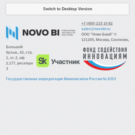
Switch to Desktop Version
+7 (495) 215 10 82
sales@novobi.ru
ООО "Ново Биай" ©
121205, Москва, Сколково,
Большой
бульв., 42, стр.
1, эт. 2, оф
2.177, ресепшн
3
Государственная аккредитация Минкомсвязи России № 8353