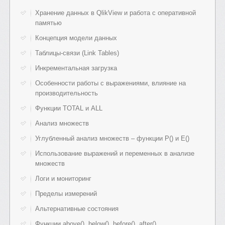
Хранение данных в QlikView и работа с оперативной
памятью
Концепция модели данных
Таблицы-связи (Link Tables)
Инкрементальная загрузка
Особенности работы с выражениями, влияние на
производительность
Функции TOTAL и ALL
Анализ множеств
Углубленный анализ множеств – функции P() и Е()
Использование выражений и переменных в анализе
множеств
Логи и мониторинг
Пределы измерений
Альтернативные состояния
Функции above(), below(), before(), after()