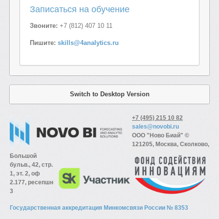
Записаться на обучение
Звоните:
+7 (812) 407 10 11
Пишите:
skills@4analytics.ru
Switch to Desktop Version
+7 (495) 215 10 82
sales@novobi.ru
ООО "Ново Биай" ©
121205, Москва, Сколково,
Большой
бульв., 42, стр.
1, эт. 2, оф
2.177, ресепшн
3
Государственная аккредитация Минкомсвязи России № 8353