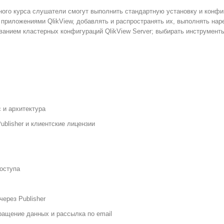
ого курса слушатели смогут выполнить стандартную установку и конфиг
ь приложениями QlikView, добавлять и распространять их, выполнять на
ванием кластерных конфигураций QlikView Server; выбирать инструмент
 и архитектура
ublisher и клиентские лицензии
оступа
через Publisher
ращение данных и рассылка по email