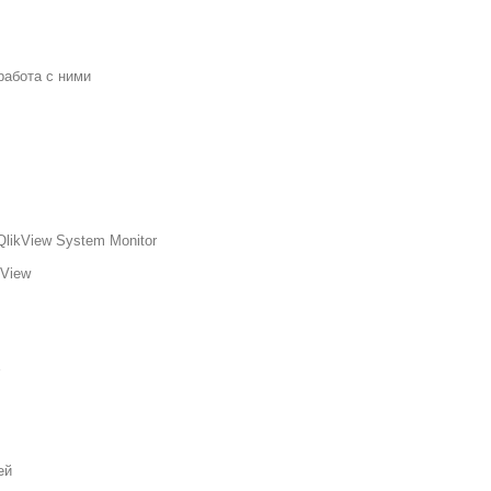
работа с ними
QlikView System Monitor
kView
ей