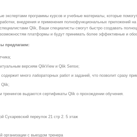
ные экспертами программы курсов и учебные материалы, которые помог
работки, внедрения и применения полнофункциональных приложений на б
специалистами Qlik, Ваши специалисты смогут быстро создавать полноц
 возможностям платформы и будут принимать более эффективные и обо
мы предлагаем:
тчика;
ктуальным версиям QlikView и Qlik Sense;
 содержит много лабораторных работ и заданий, что позволит сразу при
Qlik;
м тренингов выдаются сертификаты Qlik о прохождении обучения.
й Сухаревский переулок 21 стр 2. 5 этаж
й организации с выездом тренера