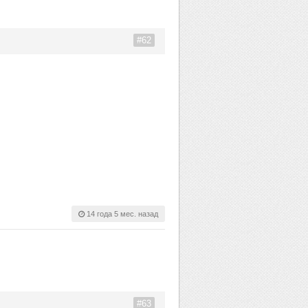
#62
14 года 5 мес. назад
#63