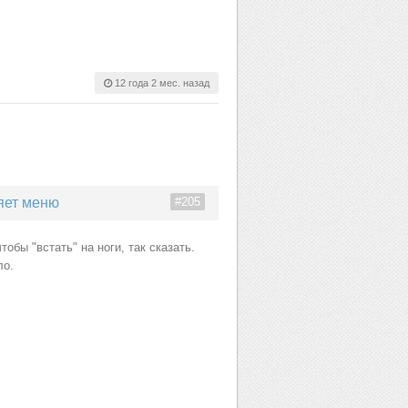
12 года 2 мес. назад
яет меню
#205
обы "встать" на ноги, так сказать.
ло.