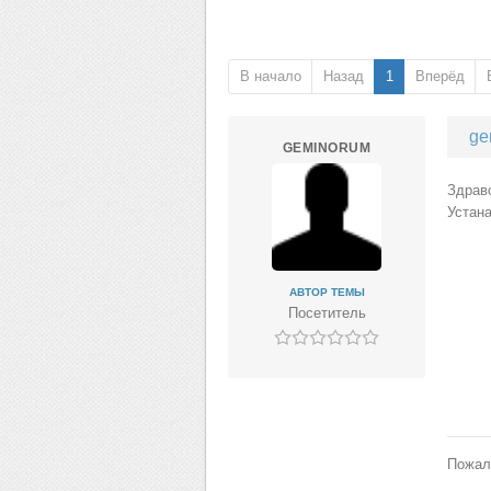
В начало
Назад
1
Вперёд
ge
GEMINORUM
Здрав
Устана
АВТОР ТЕМЫ
Посетитель
Пожал