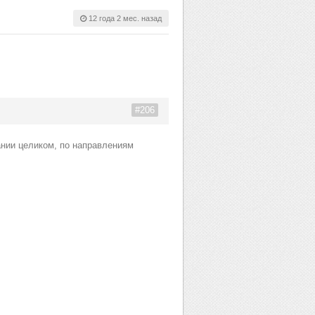
12 года 2 мес. назад
#206
ании целиком, по направлениям